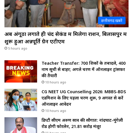
छत्तीसगढ़ खबरें
अब अंगूठा लगाते ही चंद सेकंड में मिलेगा राशन, बिलासपुर में
शुरू हुआ अन्नपूर्ति ग्रेन एटीएम
5 hours ago
Teacher Transfer: 700 शिक्षकों के तबादले, 400
नाम सूची से बाहर; अगले चरण में ऑनलाइन ट्रांसफर
की तैयारी
10 hours ago
CG NEET UG Counselling 2026: MBBS-BDS
एडमिशन के लिए पहला चरण शुरू, 9 अगस्त से करें
ऑनलाइन आवेदन
10 hours ago
डिप्टी सीएम अरुण साव की सौगात: नांदघाट-मुंगेली
रोड होगी फोरलेन, ₹21.81 करोड़ मंजूर
11 hours ago