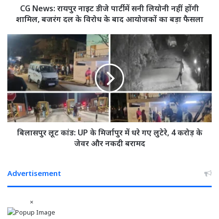
नहीं
CG News: रायपुर नाइट डीजे पार्टी में सनी लियोनी नहीं होंगी
होंगी
शामिल, बजरंग दल के विरोध के बाद आयोजकों का बड़ा फैसला
शामिल,
बजरंग
बिलासपुर
दल
लूट
के
कांड:
विरोध
UP
के
के
बाद
मिर्जापुर
आयोजकों
में
का
धरे
बड़ा
गए
फैसला
लुटेरे,
बिलासपुर लूट कांड: UP के मिर्जापुर में धरे गए लुटेरे, 4 करोड़ के
4
जेवर और नकदी बरामद
करोड़
के
जेवर
Advertisement
और
नकदी
×
बरामद