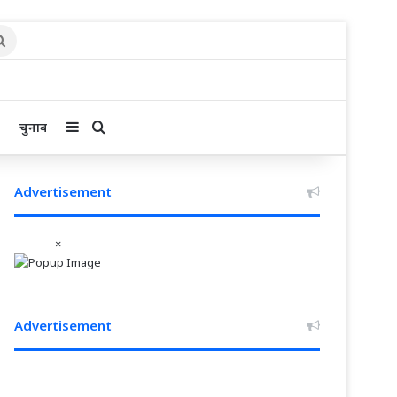
Search
for
Sidebar
Search for
चुनाव
Advertisement
×
Advertisement