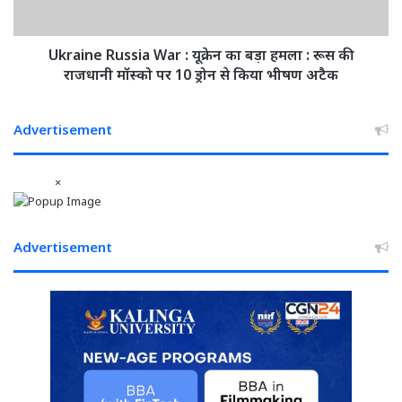
शामिल
हमला
:
रूस
Ukraine Russia War : यूक्रेन का बड़ा हमला : रूस की
की
राजधानी मॉस्को पर 10 ड्रोन से किया भीषण अटैक
राजधानी
मॉस्को
पर
Advertisement
10
ड्रोन
×
से
किया
भीषण
अटैक
Advertisement