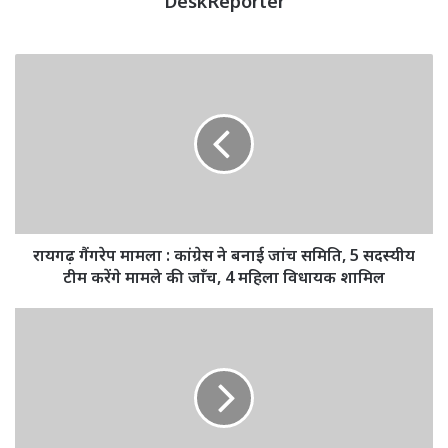
DeskReporter
रायगढ़
गैंगरेप
मामला
:
कांग्रेस
ने
बनाई
जांच
समिति,
5
रायगढ़ गैंगरेप मामला : कांग्रेस ने बनाई जांच समिति, 5 सदस्यीय
सदस्यीय
टीम करेंगे मामले की जाँच, 4 महिला विधायक शामिल
टीम
करेंगे
Ukraine
मामले
Russia
की
War
जाँच,
:
4
यूक्रेन
महिला
का
विधायक
बड़ा