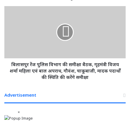
सोनवानी
BJP
बिलासपुर
में
रेंज
हुए
पुलिस
शामिल
विभाग
की
समीक्षा
बैठक,
गृहमंत्री
विजय
शर्मा
बिलासपुर रेंज पुलिस विभाग की समीक्षा बैठक, गृहमंत्री विजय
महिला
शर्मा महिला एवं बाल अपराध, गौवंश, चाकूबाजी, मादक पदार्थों
एवं
की स्थिति की करेंगे समीक्षा
बाल
अपराध,
गौवंश,
Advertisement
चाकूबाजी,
मादक
×
पदार्थों
की
स्थिति