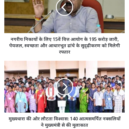
लिए
15वें
वित्त
आयोग
के
195
करोड़
नगरीय निकायों के लिए 15वें वित्त आयोग के 195 करोड़ जारी,
जारी,
पेयजल, स्वच्छता और आधारभूत ढांचे के सुदृढ़ीकरण को मिलेगी
पेयजल,
रफ्तार
स्वच्छता
और
मुख्यधारा
आधारभूत
की
ढांचे
ओर
के
लौटता
सुदृढ़ीकरण
विश्वास:
को
140
मिलेगी
आत्मसमर्पित
रफ्तार
नक्सलियों
ने
मुख्यमंत्री
मुख्यधारा की ओर लौटता विश्वास: 140 आत्मसमर्पित नक्सलियों
से
ने मुख्यमंत्री से की मुलाकात