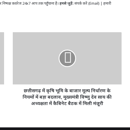
र निष्पक्ष कवरेज 24x7 आप तक पहुँचाना है।
हमसे जुड़ें:
संपर्क करें (Email)
|
हमारी
छत्तीसगढ़
में
कृषि
भूमि
के
बाजार
मूल्य
निर्धारण
के
नियमों
छत्तीसगढ़ में कृषि भूमि के बाजार मूल्य निर्धारण के
में
नियमों में बड़ा बदलाव, मुख्यमंत्री विष्णु देव साय की
बड़ा
अध्यक्षता में कैबिनेट बैठक में मिली मंजूरी
बदलाव,
मुख्यमंत्री
विष्णु
देव