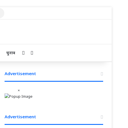
Search
for
Sidebar
Search for
चुनाव
Advertisement
×
Advertisement