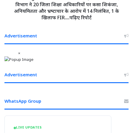
चुनावी
शिक्षा
विभाग ने 20 जिला शिक्षा अधिकारियों पर कसा शिकंजा,
वायदे
विभाग
अनियमितता और भ्रष्‍टाचार के आरोप में 14 निलंबित, 1 के
नहीं
ने
खिलाफ FIR....पढ़िए रिपोर्ट
हो
20
रहे
जिला
पूरे....बिलासपुर
शिक्षा
Advertisement
से
अधिकारियों
फिर
पर
एक
कसा
×
बार
शिकंजा,
बीजेपी
अनियमितता
ने
और
Advertisement
किया
भ्रष्‍टाचार
छलावा
के
आरोप
में
WhatsApp Group
14
निलंबित,
1
के
खिलाफ
LIVE UPDATES