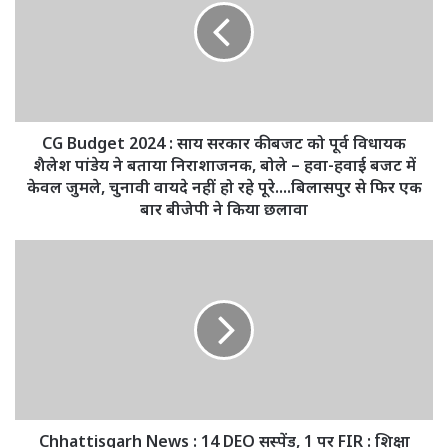
:
साय
सरकार
की
बजट
को
पूर्व
CG Budget 2024 : साय सरकार की बजट को पूर्व विधायक
विधायक
शैलेश पांडेय ने बताया निराशाजनक, बोले – हवा-हवाई बजट में
शैलेश
केवल जुमले, चुनावी वायदे नहीं हो रहे पूरे....बिलासपुर से फिर एक
पांडेय
बार बीजेपी ने किया छलावा
ने
बताया
Chhattisgarh
निराशाजनक,
News
बोले
:
–
14
हवा-
DEO
हवाई
सस्पेंड,
बजट
1
में
पर
केवल
FIR
जुमले,
:
Chhattisgarh News : 14 DEO सस्पेंड, 1 पर FIR : शिक्षा