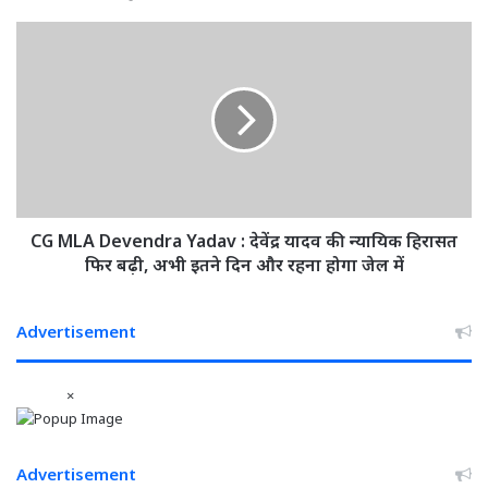
गिरफ्तार
CG
MLA
Devendra
Yadav
:
देवेंद्र
यादव
की
न्यायिक
हिरासत
CG MLA Devendra Yadav : देवेंद्र यादव की न्यायिक हिरासत
फिर
फिर बढ़ी, अभी इतने दिन और रहना होगा जेल में
बढ़ी,
अभी
इतने
Advertisement
दिन
और
×
रहना
होगा
जेल
में
Advertisement