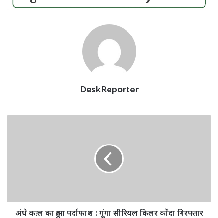
DeskReporter
अंधे
कत्ल
का
हुआ
पर्दाफाश
:
गूंगा
सीरियल
किलर
कोंदा
अंधे कत्ल का हुआ पर्दाफाश : गूंगा सीरियल किलर कोंदा गिरफ्तार