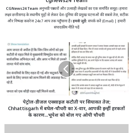
CGNews24 Team
अनुभवी पत्रकारों और उत्साही लेखकों का एक समर्पित समूह। हमारा
लक्ष्य छत्तीसगढ़ के स्थानीय मुद्दों से लेकर देश-दुनिया की प्रमुख घटनाओं की सबसे तेज़, सटीक
और निष्पक्ष कवरेज 24x7 आप तक पहुँचाना है।
हमसे जुड़ें:
संपर्क करें (Email)
|
हमारी
संपादकीय नीति पढ़ें
पेट्रोल-
डीजल
एक्साइज
कटौती
पर
सियासत
तेज;
Chhattisgarh
में
बघेल-
पेट्रोल-डीजल एक्साइज कटौती पर सियासत तेज;
चौधरी
Chhattisgarh में बघेल-चौधरी का X-वार, आपकी इन्हीं हरकतों
का
के कारण...भूपेश को बोल गए ओपी चौधरी
X-
वार,
UP
आपकी
की