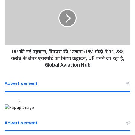
इन्हीं
नई
हरकतों
पहचान,
के
विकास
कारण...भूपेश
की
को
"उड़ान":
बोल
PM
गए
मोदी
ओपी
ने
UP की नई पहचान, विकास की "उड़ान": PM मोदी ने 11,282
चौधरी
11,282
करोड़ के जेवर एयरपोर्ट का किया उद्घाटन, UP बनने जा रहा है,
करोड़
Global Aviation Hub
के
जेवर
एयरपोर्ट
Advertisement
का
किया
×
उद्घाटन,
UP
बनने
जा
Advertisement
रहा
है,