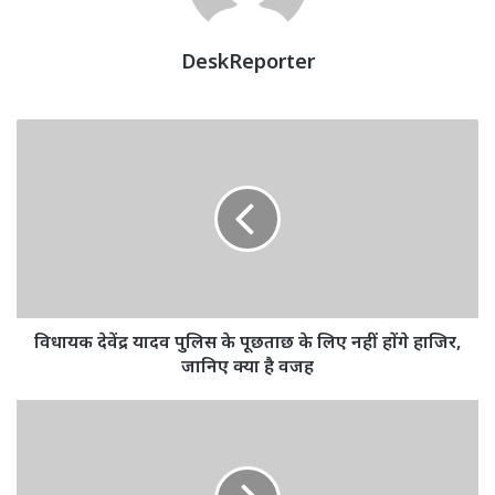
DeskReporter
विधायक
देवेंद्र
यादव
पुलिस
के
पूछताछ
के
लिए
नहीं
होंगे
विधायक देवेंद्र यादव पुलिस के पूछताछ के लिए नहीं होंगे हाजिर,
हाजिर,
जानिए क्या है वजह
जानिए
क्या
Chhattisgarh
है
News
वजह
:
बाल-