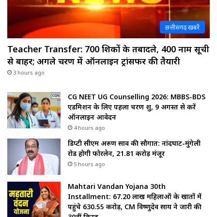
छत्तीसगढ़ खबरें
Teacher Transfer: 700 शिक्षकों के तबादले, 400 नाम सूची
से बाहर; अगले चरण में ऑनलाइन ट्रांसफर की तैयारी
3 hours ago
CG NEET UG Counselling 2026: MBBS-BDS
एडमिशन के लिए पहला चरण शुरू, 9 अगस्त से करें
ऑनलाइन आवेदन
4 hours ago
डिप्टी सीएम अरुण साव की सौगात: नांदघाट-मुंगेली
रोड होगी फोरलेन, ₹21.81 करोड़ मंजूर
5 hours ago
Mahtari Vandan Yojana 30th
Installment: 67.20 लाख महिलाओं के खातों में
पहुंचे 630.55 करोड़, CM विष्णुदेव साय ने जारी की
30वीं किस्त