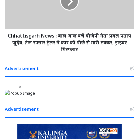
बाल
बचे
बीजेपी
नेता
प्रबल
प्रताप
Chhattisgarh News : बाल-बाल बचे बीजेपी नेता प्रबल प्रताप
जूदेव,
जूदेव, तेज रफ्तार ट्रेलर ने कार को पीछे से मारी टक्कर, ड्राइवर
तेज
गिरफ्तार
रफ्तार
ट्रेलर
ने
Advertisement
कार
को
×
पीछे
से
मारी
टक्कर,
Advertisement
ड्राइवर
गिरफ्तार