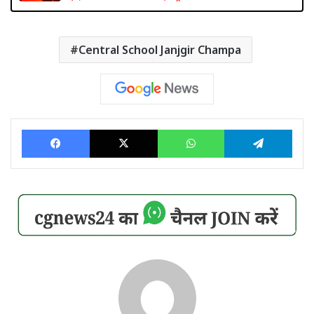
Central School Janjgir Champa
Facebook
X
WhatsApp
Tele