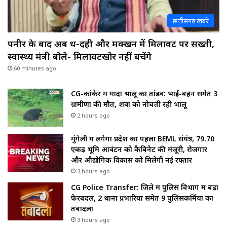
छत्तीसगढ़ खबरें
पनीर के बाद अब दूध-दही और मक्खन में मिलावट पर सख्ती,
स्वास्थ्य मंत्री बोले- मिलावटखोर नहीं बचेंगे
60 minutes ago
CG-कांकेर में मादा भालू का तांडव: भाई-बहन समेत 3
ग्रामीणों की मौत, शवों को नोचती रही भालू
2 hours ago
मुंगेली में लगेगा प्रदेश का पहला BEML संयंत्र, 79.70
एकड़ भूमि आवंटन को कैबिनेट की मंजूरी, रोजगार
और औद्योगिक विकास को मिलेगी नई रफ्तार
3 hours ago
CG Police Transfer: जिले में पुलिस विभाग में बड़ा
फेरबदल, 2 थाना प्रभारियों समेत 9 पुलिसकर्मियों का
तबादला
3 hours ago