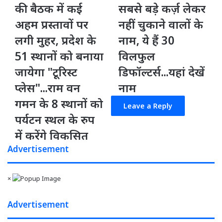
की बैठक में कई
सबसे बड़े कर्ज़ लेकर
भूपेश
जारी
कैबिनेट
किए
अहम प्रस्तावों पर
नहीं चुकाने वालों के
की
सबसे
लगी मुहर, प्रदेश के
नाम, ये हैं 30
बैठक
बड़े
में
कर्ज़
51 स्थानों को बनाया
विलफुल
कई
लेकर
जायेगा "टूरिस्ट
डिफॉल्टर्स...यहां देखें
अहम
नहीं
प्रस्तावों
चुकाने
प्लेस"...राम वन
नाम
पर
वालों
गमन के 8 स्थानों को
लगी
के
Leave a Reply
मुहर,
नाम,
पर्यटन स्थल के रुप
प्रदेश
ये
में करेंगे विकसित
के
हैं
51
30
Advertisement
स्थानों
विलफुल
को
डिफॉल्टर्स...यहां
बनाया
देखें
×
जायेगा
नाम
"टूरिस्ट
Advertisement
प्लेस"...राम
वन