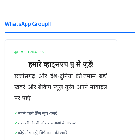
गमन
के
8
WhatsApp Group
स्थानों
को
पर्यटन
स्थल
के
LIVE UPDATES
रुप
हमारे व्हाट्सएप ग्रुप से जुड़ें!
में
करेंगे
छत्तीसगढ़ और देश-दुनिया की तमाम बड़ी
विकसित
खबरें और ब्रेकिंग न्यूज़ तुरंत अपने मोबाइल
पर पाएं।
सबसे पहले ब्रेकिंग न्यूज़ अलर्ट
सरकारी नौकरी और योजनाओं के अपडेट
कोई स्पैम नहीं, सिर्फ काम की खबरें