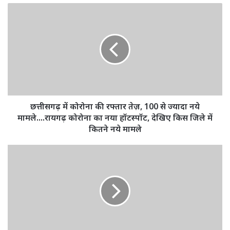
छत्तीसगढ़
में
कोरोना
की
रफ्तार
तेज़,
100
से
ज्यादा
नये
छत्तीसगढ़ में कोरोना की रफ्तार तेज़, 100 से ज्यादा नये
मामले....रायगढ़
मामले....रायगढ़ कोरोना का नया हॉटस्पॉट, देखिए किस जिले में
कोरोना
कितने नये मामले
का
नया
बड़ी
हॉटस्पॉट,
खबर:
देखिए
कालीचरण
किस
महाराज
जिले
के
में
खिलाफ
कितने
राजद्रोह
नये
का